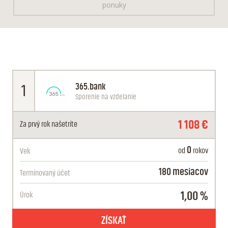
ponuky
365.bank
1
Sporenie na vzdelanie
1 108 €
Za prvý rok
našetríte
0
od
rokov
Vek
180 mesiacov
Termínovaný
účet
1,00 %
Úrok
ZÍSKAŤ
180 MESAČNÝ TERMÍNOVANÝ ÚČET