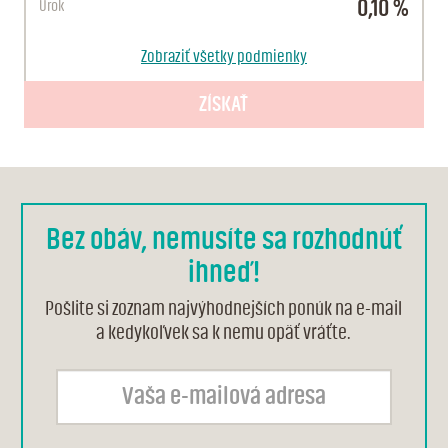
0,10 %
Úrok
IBA K BEŽNÉMU ÚČTU RODIČA
Zobraziť všetky podmienky
1 101 €
Za prvý rok
našetríte
ZÍSKAŤ
0 dní
Výpovedná
lehota
0,10 %
Úrok
Bez obáv, nemusíte sa rozhodnúť
ihneď!
Pošlite si zoznam najvýhodnejších ponúk na e-mail
a kedykoľvek sa k nemu opäť vráťte.