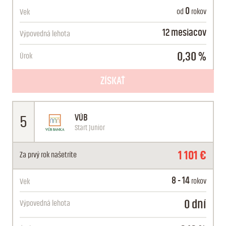
0
od
rokov
Vek
12 mesiacov
Výpovedná
lehota
0,30 %
Úrok
ZÍSKAŤ
12 MESAČNÁ VÝPOVEDNÁ LEHOTA
1 102 €
Za prvý rok
našetríte
12 mesiacov
Výpovedná
lehota
VÚB
5
Start Junior
0,30 %
Úrok
1 101 €
Za prvý rok
našetríte
8 - 14
rokov
Vek
0 dní
Výpovedná
lehota