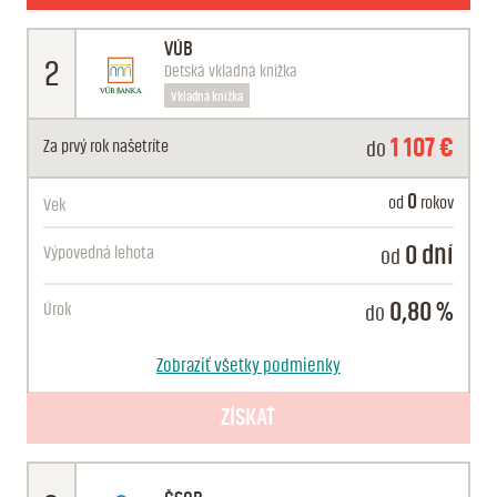
1 108 €
Za prvý rok
našetríte
VÚB
180 mesiacov
Výpovedná
lehota
2
Detská vkladná knižka
1,00 %
Úrok
Vkladná knižka
1 107 €
Za prvý rok
našetríte
do
0
od
rokov
Vek
0 dní
Výpovedná
lehota
od
0,80 %
Úrok
do
ŠTANDARDNÉ PODMIENKY
Zobraziť všetky podmienky
1 103 €
Za prvý rok
našetríte
ZÍSKAŤ
0 dní
Výpovedná
lehota
0,40 %
Úrok