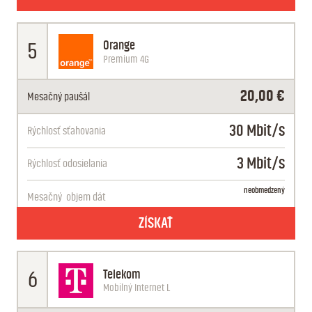
Orange
5
Premium 4G
20,00 €
Mesačný paušál
30 Mbit/s
Rýchlosť sťahovania
3 Mbit/s
Rýchlosť odosielania
neobmedzený
Mesačný
objem dát
ZÍSKAŤ
Telekom
6
Mobilný Internet L