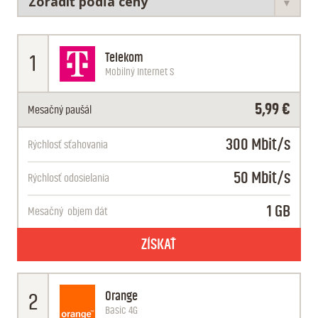
Telekom
1
Mobilný Internet S
5,99 €
Mesačný paušál
300 Mbit/s
Rýchlosť sťahovania
50 Mbit/s
Rýchlosť odosielania
1 GB
Mesačný
objem dát
ZÍSKAŤ
Orange
2
Basic 4G