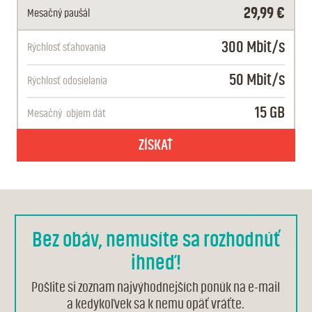
29,99 €
Mesačný paušál
300 Mbit/s
Rýchlosť sťahovania
50 Mbit/s
Rýchlosť odosielania
15 GB
Mesačný
objem dát
ZÍSKAŤ
Bez obáv, nemusíte sa rozhodnúť
ihneď!
Pošlite si zoznam najvýhodnejších ponúk na e-mail
a kedykoľvek sa k nemu opäť vráťte.