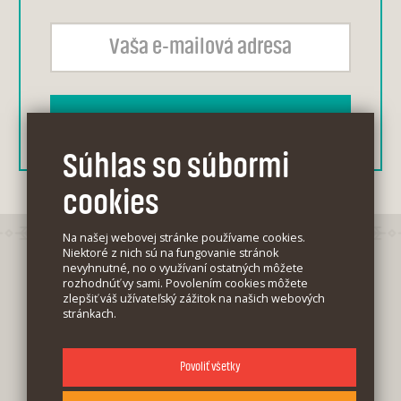
Súhlas so súbormi
cookies
Na našej webovej stránke používame cookies.
Niektoré z nich sú na fungovanie stránok
nevyhnutné, no o využívaní ostatných môžete
rozhodnúť vy sami. Povolením cookies môžete
zlepšiť váš užívateľský zážitok na našich webových
stránkach.
Blog
Povoliť všetky
Cookies sú malé textové súbory, ktoré môžu byť
Kontakt
používané webovými stránkami, aby urobili