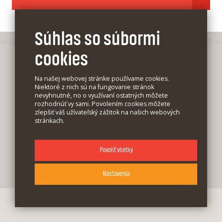
Súhlas so súbormi
cookies
Na našej webovej stránke používame cookies.
Niektoré z nich sú na fungovanie stránok
nevyhnutné, no o využívaní ostatných môžete
rozhodnúť vy sami. Povolením cookies môžete
Blog
zlepšiť váš užívateľský zážitok na našich webových
stránkach.
Kontakt
Všeobecné podmienky
Povoliť všetky
Cookies sú malé textové súbory, ktoré môžu byť
Vyhlásenie o ochrane osobných údajov
používané webovými stránkami, aby urobili
užívateľský zážitok efektívnym.
Nastavenia
Vďaka ním vám vieme na našej stránke ponúknuť
taký obsah alebo reklamu, ktorý je prispôsobený
vašim záujmom. Na základe vášho rozhodnutia si
môžete zapnúť alebo vypnúť súhlas k uvedeným
kategóriám cookies.