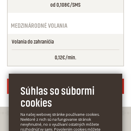
od 0,108€/SMS
MEDZINÁRODNÉ VOLANIA
Volania do zahraničia
0,12€/min.
POROVNAŤ VŠETKY MOBILNÉ PAUŠÁLY
Súhlas so súbormi
cookies
Na našej webovej stránke používame cookies.
Niektoré z nich sú na fungovanie stránok
nevyhnutné, no o využívaní ostatných môžete
rozhodnúť vy sami. Povolením cookies môžete