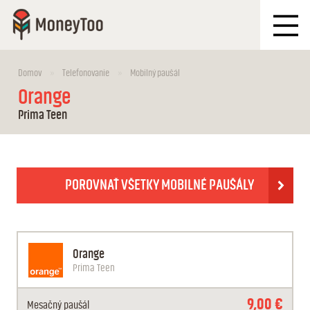
Domov
Telefonovanie
Mobilný paušál
Orange
Prima Teen
POROVNAŤ VŠETKY MOBILNÉ PAUŠÁLY
Orange
Prima Teen
9,00 €
Mesačný
paušál