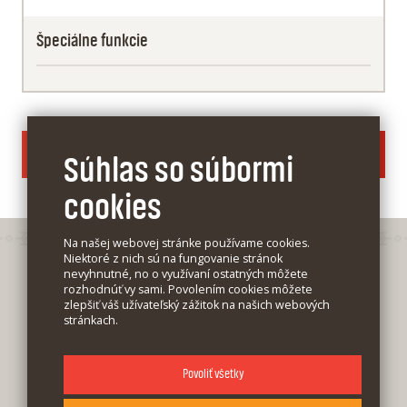
Špeciálne funkcie
POROVNAŤ VŠETKY BEŽNÉ ÚČTY
Súhlas so súbormi
cookies
Na našej webovej stránke používame cookies.
Niektoré z nich sú na fungovanie stránok
nevyhnutné, no o využívaní ostatných môžete
rozhodnúť vy sami. Povolením cookies môžete
zlepšiť váš užívateľský zážitok na našich webových
stránkach.
Blog
Povoliť všetky
Cookies sú malé textové súbory, ktoré môžu byť
Kontakt
používané webovými stránkami, aby urobili