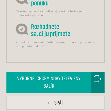
ponuku
Overíte si spolu, či vám váš nový televízny balík a jeho
podmienky vyhovujú.
Rozhodnete
sa, či ju prijmete
Žiadosť nie je záväzná. Službu si zakúpite iba v prípade, ak sa
vám ponuka bude páčiť.
VÝBORNE, CHCEM NOVÝ TELEVÍZNY
BALÍK
‹
SPÄŤ