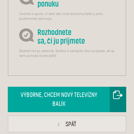
ponuku
Overíte si spolu, či vám váš nový televízny balík a jeho
podmienky vyhovujú.
Rozhodnete
sa, či ju prijmete
Žiadosť nie je záväzná. Službu si zakúpite iba v prípade, ak sa
vám ponuka bude páčiť.
VÝBORNE, CHCEM NOVÝ TELEVÍZNY
BALÍK
‹
SPÄŤ