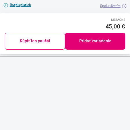
Rozpis platieb
Spolu ušetríte
MESAČNE
45,00 €
Kúpiť len paušál
Pridať zariadenie
NÁKUP V E-SHOPE
SLOVAK TELEKOM
CENNÍKY A DOKUMENTY
STIAHNITE SI TELEKOM APLIKÁCIU A SPRAVUJTE SI SVOJE
SLUŽBY A FAKTÚRY