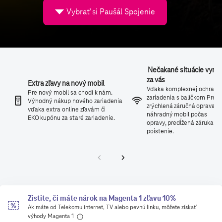
Vybrať si Paušál Spojenie
Nečakané situácie vyrie
za vás
Extra zľavy na nový mobil
Vďaka komplexnej ochrane
Pre nový mobil sa chodí k nám.
zariadenia s balíčkom Pre is
Výhodný nákup nového zariadenia
zrýchlená záručná oprava,
vďaka extra online zľavám či
náhradný mobil počas
EKO kupónu za staré zariadenie.
opravy, predĺžená záruka a
poistenie.
Zistite, či máte nárok na Magenta 1 zľavu 10%
Ak máte od Telekomu internet, TV alebo pevnú linku, môžete získať
výhody Magenta 1