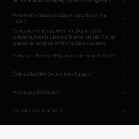
Je možné zaradiť si Paušály Spojenie do Magenta 1?
Aké benefity získam s balíčkom starostlivosti Pre
istotu?
Čo sa stane s mojím poistením elektronického
zariadenia, ktoré je súčasťou Telekom paušálu Pro, ak
prejdem do nového portfólia Paušálov Spojenie?
Poskytuje Telekom eSIM podporu pre smart hodinky?
Čo je služba Click Security a ako funguje?
Ako funguje EKO kupón?
Nenašli ste čo ste hľadali?