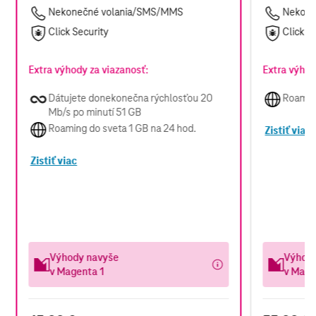
Nekonečné volania/SMS/MMS
Nekone
Click Security
Click S
Extra výhody za viazanosť:
Extra výhod
Dátujete donekonečna rýchlosťou 20
Roaming
Mb/s po minutí 51 GB
Roaming do sveta 1 GB na 24 hod.
Zistiť viac
Zistiť viac
Výhody navyše
Výhod
v Magenta 1
v Mage