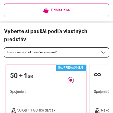
Prihlásiť sa
Vyberte si paušál podľa vlastných
predstáv
Trvanie zmluvy
24 mesačná viazanosť
NAJPREDÁVANEJŠÍ
50 + 1
GB
Spojenie L
Spojenie XL
50 GB + 1 GB ako darček
Nekone