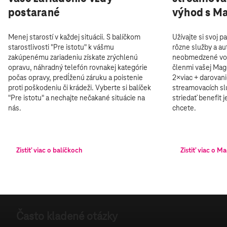
postarané
výhod s M
Menej starostí v každej situácii. S balíčkom
Užívajte si svoj 
starostlivosti "Pre istotu" k vášmu
rôzne služby a au
zakúpenému zariadeniu získate zrýchlenú
neobmedzené vol
opravu, náhradný telefón rovnakej kategórie
členmi vašej Mage
počas opravy, predĺženú záruku a poistenie
2×viac + darovani
proti poškodeniu či krádeži. Vyberte si balíček
streamovacích sl
"Pre istotu" a nechajte nečakané situácie na
striedať benefit
nás.
chcete.
Zistiť viac o balíčkoch
Zistiť viac o M
Často kladené otázky