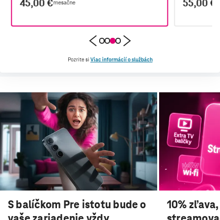
45,00 €
55,00 €
mesačne
m
Pozrite si
Viac informácií o službách
S balíčkom Pre istotu bude o
10% zľava,
vaše zariadenie vždy
streamovac