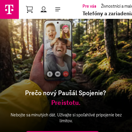
Shopping Cart
Telefóny a zariadeni
nájdete
tu
Prečo nový Paušál Spojenie?
Pre istotu.
Nebojte sa minutých dát. Užívajte si spoľahlivé pripojenie bez
limitov.