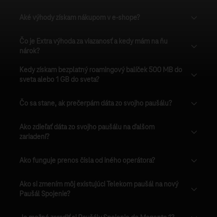
Aké výhody získam nákupom v e-shope?
Čo je Extra výhoda za viazanosť a kedy mám na ňu
nárok?
Kedy získam bezplatný roamingový balíček 500 MB do
sveta alebo 1 GB do sveta?
Čo sa stane, ak prečerpám dáta zo svojho paušálu?
Ako zdieľať dáta zo svojho paušálu na ďalšom
zariadení?
Ako funguje prenos čísla od iného operátora?
Ako si zmením môj existujúci Telekom paušál na nový
Paušál Spojenie?